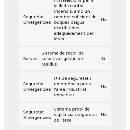
Instal·lacions per a
la lluita contra
incendis, amb un
Seguretat
nombre suficient de
No
Emergències
boques daigua
distribuïdes
adequadament per
làrea.
Sistema de recollida
Serveis
selectiva i gestió de
Sí
residus.
Pla de seguretat i
Seguretat
emergència per a
No
Emergències
l'àrea industrial
implantat.
Sistema propi de
Seguretat
vigilància i seguretat
No
Emergències
de l'àrea.