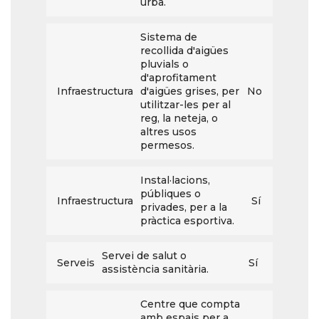
urbà.
Sistema de
recollida d'aigües
pluvials o
d'aprofitament
Infraestructura
d'aigües grises, per
No
utilitzar-les per al
reg, la neteja, o
altres usos
permesos.
Instal·lacions,
públiques o
Infraestructura
Sí
privades, per a la
pràctica esportiva.
Servei de salut o
Serveis
Sí
assistència sanitària.
Centre que compta
amb espais per a