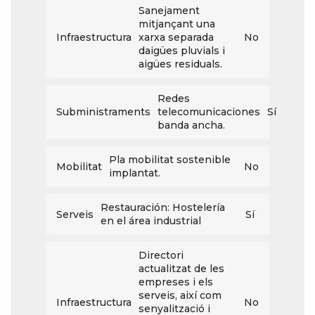
Sanejament
mitjançant una
Infraestructura
xarxa separada
No
daigües pluvials i
aigües residuals.
Redes
Subministraments
telecomunicaciones
Sí
banda ancha.
Pla mobilitat sostenible
Mobilitat
No
implantat.
Restauración: Hostelería
Serveis
Sí
en el área industrial
Directori
actualitzat de les
empreses i els
serveis, així com
Infraestructura
No
senyalització i