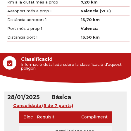
Km a la ciutat més a prop
7,20 km
Aeroport més a prop 1
Valencia (VLC)
Distància aeroport 1
13,70 km
Port més a prop 1
Valencia
Distància port 1
13,30 km
Classificació
Informació detallada sobre la classificació d'aquest
polígon
28/01/2025
Bàsica
Consolidada
(5 de 7 punts)
Bloc
Requisit
Compliment