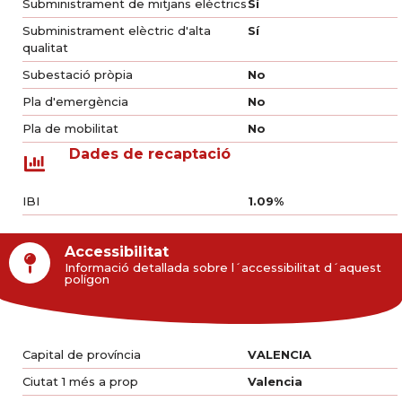
Subministrament de mitjans elèctrics
Sí
Subministrament elèctric d'alta
Sí
qualitat
Subestació pròpia
No
Pla d'emergència
No
Pla de mobilitat
No
Dades de recaptació
Informació detallada sobre les característiques del
polígon
IBI
1.09%
Accessibilitat
Informació detallada sobre l´accessibilitat d´aquest
polígon
Capital de província
VALENCIA
Ciutat 1 més a prop
Valencia