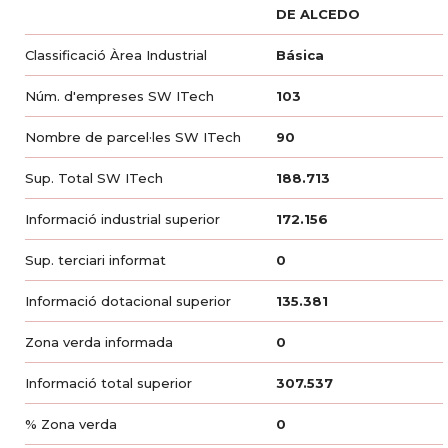
DE ALCEDO
Classificació Àrea Industrial
Básica
Núm. d'empreses SW ITech
103
Nombre de parcel·les SW ITech
90
Sup. Total SW ITech
188.713
Informació industrial superior
172.156
Sup. terciari informat
0
Informació dotacional superior
135.381
Zona verda informada
0
Informació total superior
307.537
% Zona verda
0