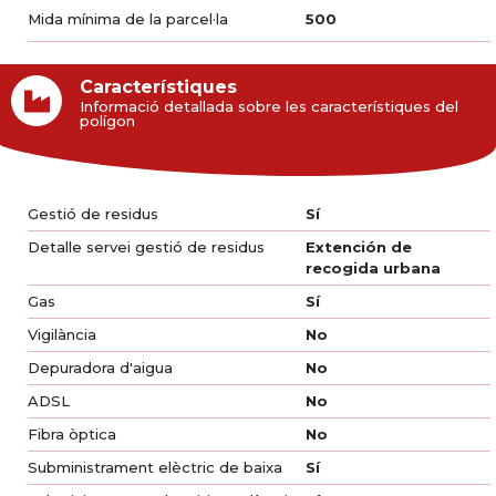
Mida mínima de la parcel·la
500
Característiques
Informació detallada sobre les característiques del
polígon
Gestió de residus
Sí
Detalle servei gestió de residus
Extención de
recogida urbana
Gas
Sí
Vigilància
No
Depuradora d'aigua
No
ADSL
No
Fibra òptica
No
Subministrament elèctric de baixa
Sí