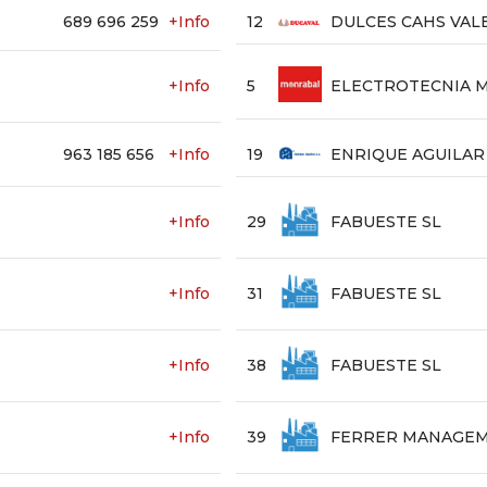
689 696 259
+Info
12
DULCES CAHS VAL
+Info
5
ELECTROTECNIA 
963 185 656
+Info
19
ENRIQUE AGUILAR ,
+Info
29
FABUESTE SL
+Info
31
FABUESTE SL
+Info
38
FABUESTE SL
+Info
39
FERRER MANAGEM