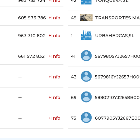
963 755 724
+Info
42
TORQUEVA SL
605 973 786
+Info
49
TRANSPORTES MA
963 310 802
+Info
1
URBAHERCAS,SL
661 572 832
+Info
41
5679805YJ2657H0
--
+Info
43
5679816YJ2657H0
--
+Info
69
5880210YJ2658B00
--
+Info
75
6077905YJ2667E0