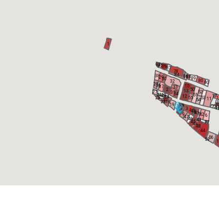
1
83
85
79
87
78
84
38
86
88
29
89
30
80
32
90
28
36
10
37
33
2
50
13
27
52
35
34
21
51
20
17
12
24
25
26
55
53
1
11
22
54
23
18
19
6
39
70
6
3
4
7
40
8
41
5
9
42
6
47
46
43
45
77
49
48
44
56
57
1