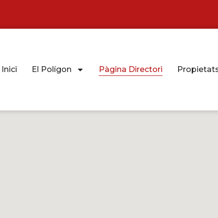
Inici
El Polígon
Pàgina Directori
Propietat