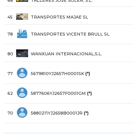
68
TALLERES JOSE SOLER, S.L.
45
TRANSPORTES MAJAE SL
78
TRANSPORTES VICENTE BRULL SL
80
WANXUAN INTERNACIONAL,S.L.
77
5679810YJ2657H0001SK
(*)
62
5877606YJ2657F0001GM
(*)
70
5880211YJ2658B0001JR
(*)