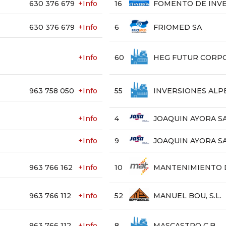
630 376 679
+Info
16
FOMENTO DE INVE
630 376 679
+Info
6
FRIOMED SA
+Info
60
HEG FUTUR CORPO
963 758 050
+Info
55
INVERSIONES ALP
+Info
4
JOAQUIN AYORA S
+Info
9
JOAQUIN AYORA S
963 766 162
+Info
10
MANTENIMIENTO DE
963 766 112
+Info
52
MANUEL BOU, S.L.
963 766 112
+Info
8
MASCASTRO C.B.