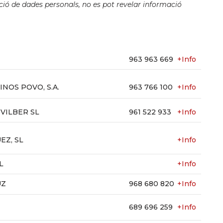
ció de dades personals, no es pot revelar informació
963 963 669
+Info
NOS POVO, S.A.
963 766 100
+Info
VILBER SL
961 522 933
+Info
EZ, SL
+Info
L
+Info
UZ
968 680 820
+Info
689 696 259
+Info