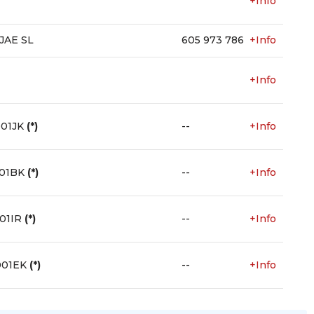
+Info
JAE SL
605 973 786
+Info
+Info
001JK
(*)
--
+Info
001BK
(*)
--
+Info
01IR
(*)
--
+Info
001EK
(*)
--
+Info