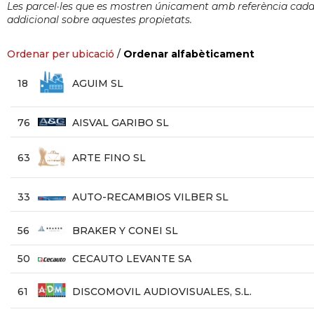
Les parcel·les que es mostren únicament amb referència cadast
addicional sobre aquestes propietats.
Ordenar per ubicació
/
Ordenar alfabèticament
18
AGUIM SL
76
AISVAL GARIBO SL
63
ARTE FINO SL
33
AUTO-RECAMBIOS VILBER SL
56
BRAKER Y CONEI SL
50
CECAUTO LEVANTE SA
61
DISCOMOVIL AUDIOVISUALES, S.L.