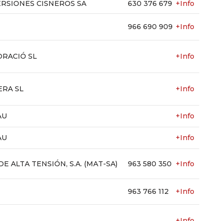
RSIONES CISNEROS SA
630 376 679
+Info
966 690 909
+Info
RACIÓ SL
+Info
ERA SL
+Info
AU
+Info
AU
+Info
 ALTA TENSIÓN, S.A. (MAT-SA)
963 580 350
+Info
963 766 112
+Info
+Info