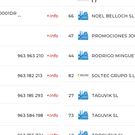
(*)
B0001DR
--
+Info
66
NOEL BELLOCH SL
+Info
47
PROMOCIONES JO
963 963 210
+Info
44
RODRIGO MINGUET
963 182 213
+Info
82
SOLTEC GRUPO S.L
963 185 293
+Info
27
TAGUVIK SL
963 584 198
+Info
73
TAGUVIK SL