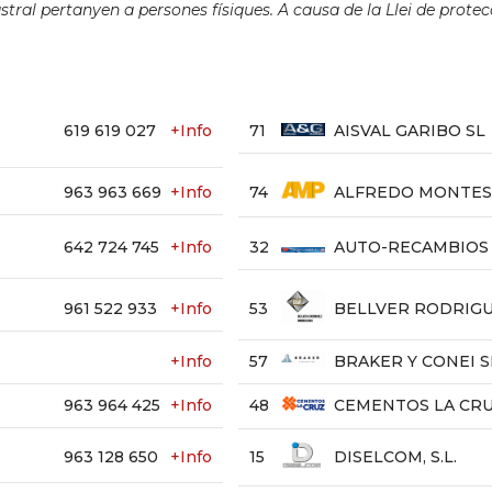
ral pertanyen a persones físiques. A causa de la Llei de protec
619 619 027
+Info
71
AISVAL GARIBO SL
963 963 669
+Info
74
ALFREDO MONTESI
642 724 745
+Info
32
AUTO-RECAMBIOS 
961 522 933
+Info
53
BELLVER RODRIGU
+Info
57
BRAKER Y CONEI S
963 964 425
+Info
48
CEMENTOS LA CR
963 128 650
+Info
15
DISELCOM, S.L.