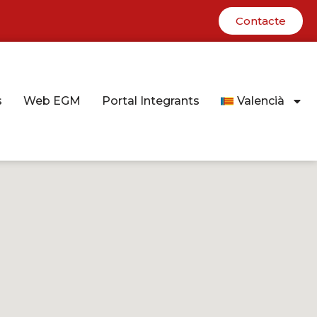
Contacte
s
Web EGM
Portal Integrants
Valencià